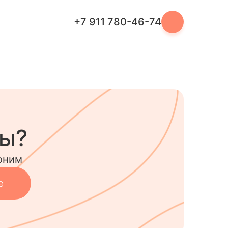
+7 911 780-46-74
сы?
оним
е