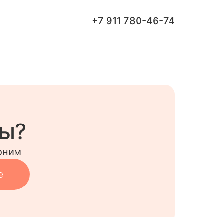
+7 911 780-46-74
сы?
оним
е