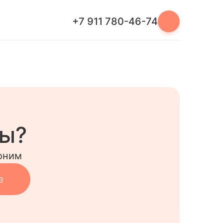
+7 911 780-46-74
сы?
оним
е