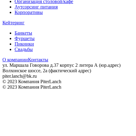
Организация столовой/кафе
Аутсорсинг питания
Корпоративы
Кейтеринг
Банкеты
Фуршеты
Пикники
Свадьбы
О компании
Контакты
ул. Маршала Говорова д.37 корпус 2 литера А (юр.адрес)
Волхонское шоссе, 2а (фактический адрес)
piter.lanch@bk.ru
© 2023 Компания PiterLanch
© 2023 Компания PiterLanch