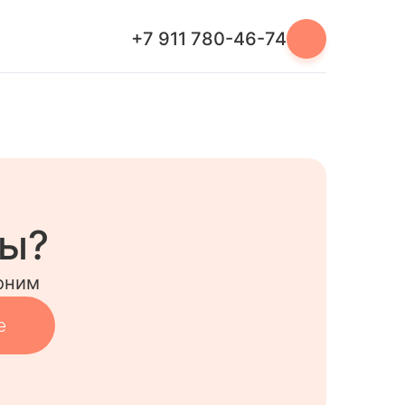
+7 911 780-46-74
сы?
оним
е